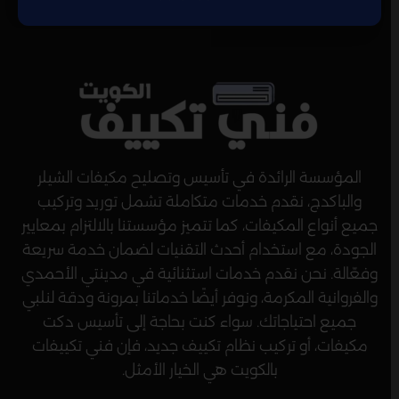
المؤسسة الرائدة في تأسيس وتصليح مكيفات الشيلر
والباكدج، نقدم خدمات متكاملة تشمل توريد وتركيب
جميع أنواع المكيفات، كما تتميز مؤسستنا بالالتزام بمعايير
الجودة، مع استخدام أحدث التقنيات لضمان خدمة سريعة
وفعّالة. نحن نقدم خدمات استثنائية في مدينتي الأحمدي
والفروانية المكرمة، ونوفر أيضًا خدماتنا بمرونة ودقة لنلبي
جميع احتياجاتك. سواء كنت بحاجة إلى تأسيس دكت
مكيفات، أو تركيب نظام تكييف جديد، فإن فني تكييفات
بالكويت هي الخيار الأمثل.