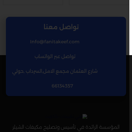
تواصل معنا
Info@fanitakeef.com
تواصل عبر الواتساب
شارع العثمان مجمع الامل,السرداب ,حولي
66134357
المؤسسة الرائدة في تأسيس وتصليح مكيفات الشيلر