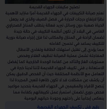
تصليح مكيفات الجهراء القديمة
تعتبر صيانة التكييفات في الجهراء القديمة أمرًا متزايد الأهمية
نظرًا لارتفاع درجات الحرارة في فصل الصيف والذي قد يجعل
الحياة صعبة دون وسائل تبريد فعالة يتطلب المناخ الصحراوي
القاسي في البلاد أن تكون أنظمة التكييف في حالة جيدة
لضمان الراحة في المنازل والمكاتب لذا فإن إجراء صيانة دورية
للتكييف يساعد في تحسين كفاءته
مما يؤدي إلى تقليل استهلاك الطاقة وتفادي الأعطال
المفاجئة تشمل عملية الصيانة تنظيف الفلاتر وفحص
مستويات الغاز والتأكد من كفاءة الوحدة الخارجية كما يُفضل
الاستعانة بـ فني تكييف الجهراء القديمة لأننا لدينا خبرة في
التعامل مع الأنظمة المختلفة حيث أن الفحص الدقيق يمكن
أن يكشف عن مشكلات قد لا تكون ظاهرة للعين المجردة لذا
يُنصح الأفراد والمقيمين في الجهراء القديمة بتحديد مواعيد
فحص دوري لضمان استمرار عمل تكييفاتهم بكفاءة مما
ينعكس إيجابياً على راحتهم وجودة حياتهم اليومية
رقم فني تكييف الجهراء القديمة