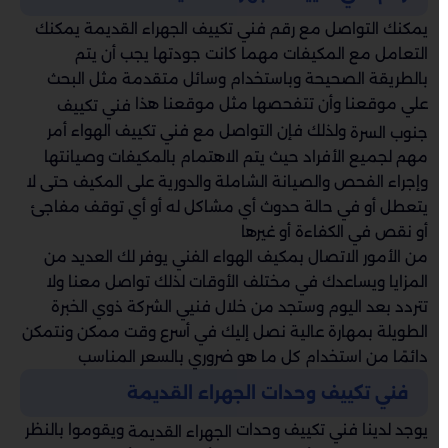
يمكنك التواصل مع رقم فني تكييف الجهراء القديمة يمكنك
التعامل مع المكيفات مهما كانت جودتها يجب أن يتم
بالطريقة الصحيحة وباستخدام وسائل متقدمة مثل البحث
علي موقعنا وأن تتفحصها مثل موقعنا هذا
فني تكييف
ولذلك فإن التواصل مع فني تكييف الهواء أمر
جنوب السرة
مهم لجميع الأفراد حيث يتم الاهتمام بالمكيفات وصيانتها
وإجراء الفحص والصيانة الشاملة والدورية على المكيف حتى لا
يتعطل أو في حالة حدوث أي مشاكل له أو أي توقف مفاجئ
أو نقص في الكفاءة أو غيرها
من الأمور الاتصال بمكيف الهواء الفني يوفر لك العديد من
المزايا ويساعدك في مختلف الأوقات لذلك تواصل معنا ولا
تتردد بعد اليوم وستجد من خلال فنيي الشركة ذوي الخبرة
الطويلة بمهارة عالية نصل إليك في أسرع وقت ممكن ونتمكن
دائمًا من استخدام كل ما هو ضروري بالسعر المناسب
فني تكييف وحدات الجهراء القديمة
يوجد لدينا فني تكييف وحدات
ويقوموا بالنظر
الجهراء القديمة