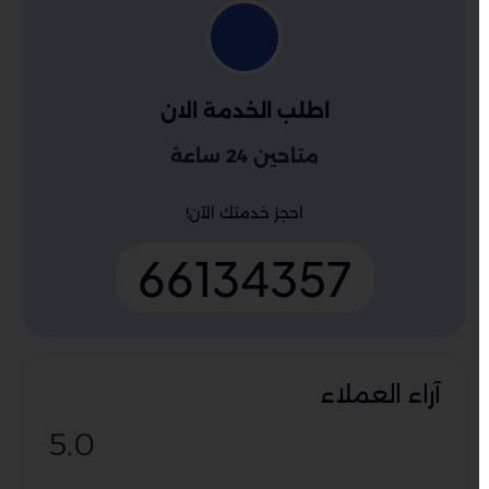
اطلب الخدمة الان
متاحين 24 ساعة
احجز خدمتك الآن!
66134357
آراء العملاء
5.0